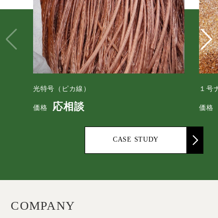
光特号（ピカ線）
１号
応相談
価格
価格
CASE STUDY
COMPANY