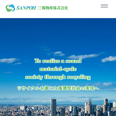
三報物産株式会社
To realize a sound
material-cycle
society through recycling
リサイクルを通じた循環型社会の実現へ