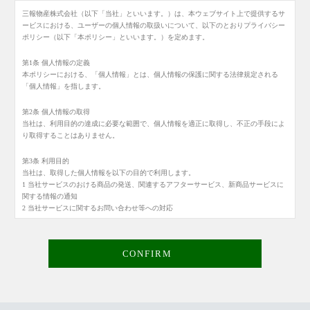
三報物産株式会社（以下「当社」といいます。）は、本ウェブサイト上で提供するサ
ービスにおける、ユーザーの個人情報の取扱いについて、以下のとおりプライバシー
ポリシー（以下「本ポリシー」といいます。）を定めます。
第1条 個人情報の定義
本ポリシーにおける、「個人情報」とは、個人情報の保護に関する法律規定される
「個人情報」を指します。
第2条 個人情報の取得
当社は、利用目的の達成に必要な範囲で、個人情報を適正に取得し、不正の手段によ
り取得することはありません。
第3条 利用目的
当社は、取得した個人情報を以下の目的で利用します。
1 当社サービスのおける商品の発送、関連するアフターサービス、新商品サービスに
関する情報の通知
2 当社サービスに関するお問い合わせ等への対応
3 当社サービスに関する規約等の変更等の通知
第4条 第三者提供
当社は、法令に定められた場合を除き、あらかじめ利用者の同意を得ないで、第三者
(日本国外にあるも者を含みます。)に個人情報を提供しません。
第5条 開示、訂正、利用停止、削除
当社は、利用者から個人情報の開示、訂正、利用停止、削除を求められたときは、法