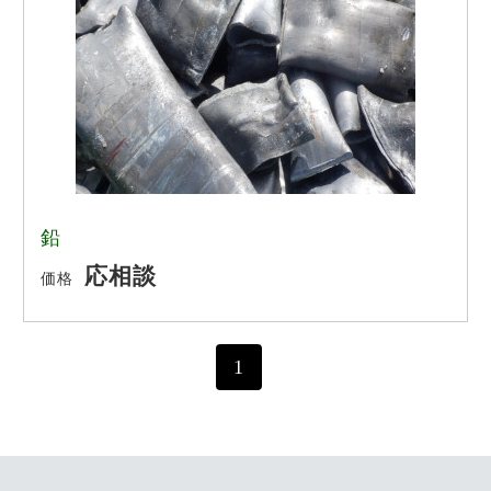
亜鉛
鉛
ステンレス
その他
鉛
応相談
価格
1