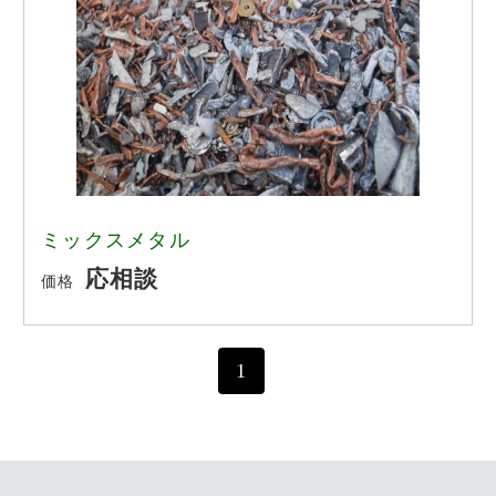
亜鉛
鉛
ステンレス
その他
ミックスメタル
応相談
価格
1